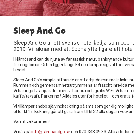
Sleep And Go
Sleep And Go är ett svensk hotellkedja som öppnat
2019. Vi räknar med att öppna ytterligare ett hote
I Härnösand kan du njuta av fantastisk natur, banbrytande kul
för ungdomar. Orten ligger längs E4 och lämpar sig väl för över
landet.
Sleep And Go´s simpla affärsidé är att erbjuda minimalistiskt inredd
Rummen och gemensamhetsutrymmena är fräscht inredda med m
Vi har inga tv-apparater men vi har bra och gratis WiFi. Vi har e
kaffe/te/saft. Parkering? Alldeles utanför hotellet – och gratis f
Vi tillämpar snabb självincheckning på sms som ger dig möjlighe
efter kl 15. Bokning går att göra fram till kl 22 alla dagar i veckan
Varmt välkommen!
Vi nås på
info@sleepandgo.se
och 070-343 09 83. Alla arbetssöka