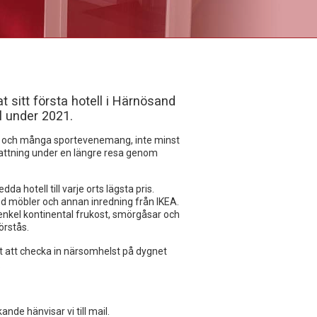
 sitt första hotell i Härnösand
ll under 2021.
tur och många sportevenemang, inte minst
nattning under en längre resa genom
a hotell till varje orts lägsta pris.
öbler och annan inredning från IKEA.
n enkel kontinental frukost, smörgåsar och
örstås.
t att checka in närsomhelst på dygnet
.
nde hänvisar vi till mail.